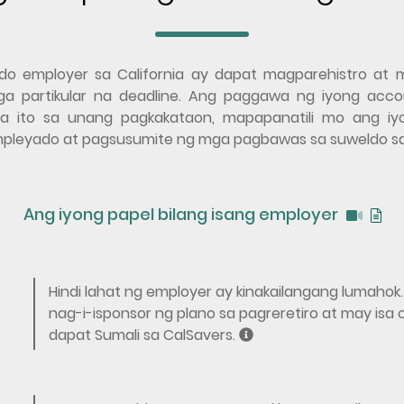
do employer sa California ay dapat magparehistro at m
partikular na deadline. Ang paggawa ng iyong accou
 ito sa unang pagkakataon, mapapanatili mo ang i
mpleyado at pagsusumite ng mga pagbawas sa suweldo s
Ang iyong papel bilang isang employer
Hindi lahat ng employer ay kinakailangang lumaho
G
nag-i-isponsor ng plano sa pagreretiro at may isa 
O
dapat Sumali sa CalSavers.