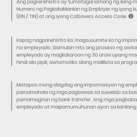
Ang pagrerehistro ay tumatagal lamang ng ilang m
G
Numero ng Pagkakakilanlan ng Employer ng iyong k
A
(EIN / TIN) at ang iyong CalSavers Access Code.
Kapag nagparehistro ka, magsusumite ka ng impo
G
na empleyado. Sisimulan nito ang proseso ng awt
G
empleyado ay magkakaroon ng 30 araw upang magp
O
hindi sila pipili, awtomatiko silang maililista sa progr
Matapos mong idagdag ang impormasyon ng emple
A
pamamahala ng mga pagbawas sa suweldo sa ba
G
pamamagitan ng bank transfer. Ang mga pagbabaw
O
empleyado at maipamumuhunan ayon sa kanilang m