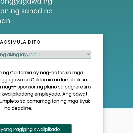
 manggagawa ng
yon ng sahod na
han.
AGSIMULA DITO
 ng California ay nag-aatas sa mga
ggagawa sa California na lumahok sa
a nag-i-isponsor ng plano sa pagreretiro
ng kwalipikadong empleyado. Ang bawat
kumpleto sa pamamagitan ng mga tiyak
na deadline.
 Iyong Pagiging Kwalipikado