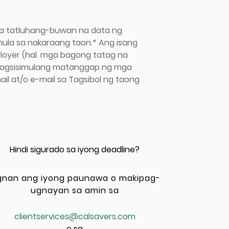
sa tatluhang-buwan na data ng
la sa nakaraang taon.* Ang isang
loyer (hal. mga bagong tatag na
 Magsisimulang matanggap ng mga
l at/o e-mail sa Tagsibol ng taong
Hindi sigurado sa iyong deadline?
gnan ang iyong paunawa o makipag-
ugnayan sa amin sa
clientservices@calsavers.com
o sa