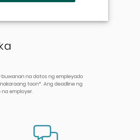
 ka
ng-buwanan na datos ng empleyado
nakaraang taon*. Ang deadline ng
 na employer.