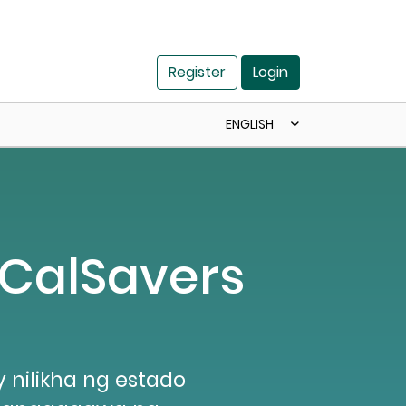
Register
Login
ENGLISH
 CalSavers
 nilikha ng estado