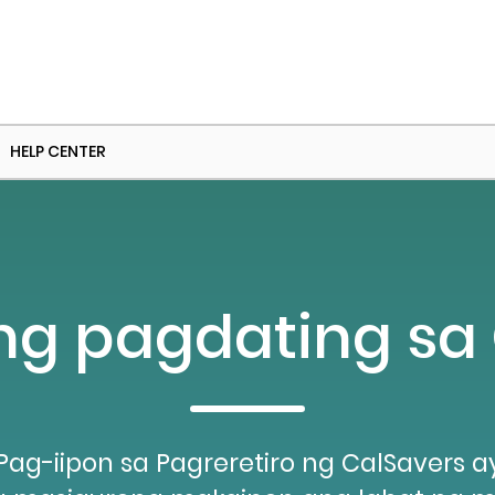
HELP CENTER
g pagdating sa
g-iipon sa Pagreretiro ng CalSavers ay