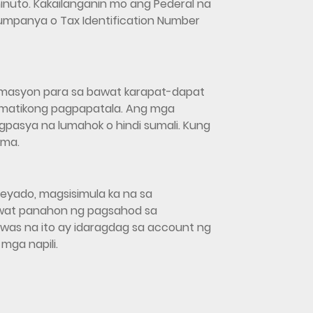
inuto. Kakailanganin mo ang Pederal na
umpanya o Tax Identification Number
rmasyon para sa bawat karapat-dapat
omatikong pagpapatala. Ang mga
asya na lumahok o hindi sumali. Kung
ama.
yado, magsisimula ka na sa
wat panahon ng pagsahod sa
as na ito ay idaragdag sa account ng
ga napili.