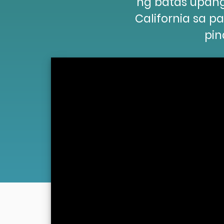
ng batas upan
California sa 
pin