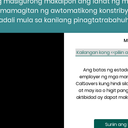
g masigurong makaipon ang lahat ng
pamamagitan ng awtomatikong konstrib
adali mula sa kanilang pinagtatrabahu
M
Ang batas ng estado
employer ng mga man
CalSavers kung hindi sil
at may isa o higit pa
aktibidad ay dapat ma
Suriin ang