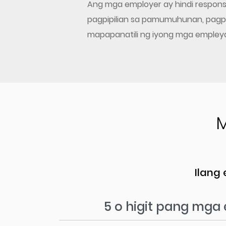
Ang mga employer ay hindi respon
pagpipilian sa pamumuhunan, pagp
mapapanatili ng iyong mga empley
Ilang
5 o higit pang mg