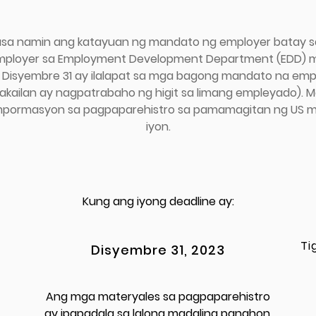
natasa namin ang katayuan ng mandato ng employer batay 
mployer sa Employment Development Department (EDD) mu
 Disyembre 31 ay ilalapat sa mga bagong mandato na emp
kailan ay nagpatrabaho ng higit sa limang empleyado).
impormasyon sa pagpaparehistro sa pamamagitan ng US mai
iyon.
Kung ang iyong deadline ay:
Ti
Disyembre 31, 2023
Ang mga materyales sa pagpaparehistro
ay ipapadala sa lalong madaling panahon.