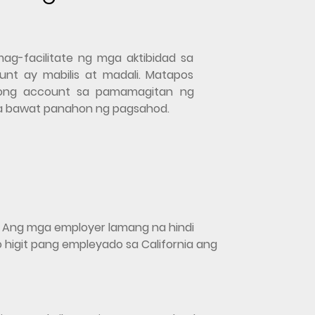
ag-facilitate ng mga aktibidad sa
nt ay mabilis at madali. Matapos
yong account sa pamamagitan ng
a bawat panahon ng pagsahod.
k. Ang mga employer lamang na hindi
o higit pang empleyado sa California ang